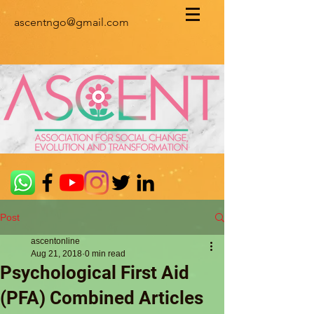
ascentngo@gmail.com
Post
ascentonline
Aug 21, 2018
0 min read
Psychological First Aid
(PFA) Combined Articles